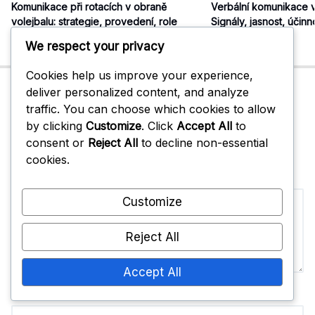
Komunikace při rotacích v obraně
Verbální komunikace v
volejbalu: strategie, provedení, role
Signály, jasnost, účinn
05/02/2026
0
04/02/2026
0
We respect your privacy
Cookies help us improve your experience,
deliver personalized content, and analyze
Leave A Reply
traffic. You can choose which cookies to allow
Your email address will not be published.
by clicking
Customize
. Click
Accept All
to
Required fields are marked
*
consent or
Reject All
to decline non-essential
cookies.
Comment
Customize
Reject All
Accept All
Name