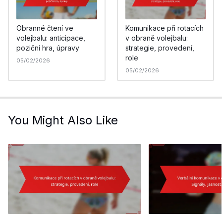
Komunikace při rotacích
Obranné čtení ve
v obraně volejbalu:
volejbalu: anticipace,
strategie, provedení,
poziční hra, úpravy
role
05/02/2026
05/02/2026
You Might Also Like