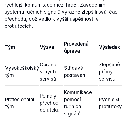
rychlejší komunikace mezi hráči. Zavedením
systému ručních signálů výrazně zlepšili svůj čas
přechodu, což vedlo k vyšší úspěšnosti v
protiútocích.
Provedená
Tým
Výzva
Výsledek
úprava
Obrana
Zlepšené
Vysokoškolský
Střídavé
silných
příjmy
tým
postavení
servisů
servisu
Komunikace
Pomalý
Profesionální
pomocí
Rychlejší
přechod
tým
ručních
protiútoky
do útoku
signálů